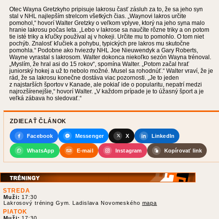
Otec Wayna Gretzkyho pripisuje lakrosu časť zásluh za to, že sa jeho syn
stal v NHL najlepším strelcom všetkých čias. „Waynovi lakros určite
pomohol,“ hovorí Walter Gretzky o veľkom vplyve, ktorý na jeho syna malo
hranie lakrosu počas leta. „Lebo v lakrose sa naučíte rôzne triky a on potom
tie isté triky a kľučky používal aj v hokeji. Určite mu to pomohlo. O tom niet
pochýb. Znalosť kľučiek a pohybu, typických pre lakros mu skutočne
pomohla.“ Podobne ako hviezdy NHL Joe Nieuwendyk a Gary Roberts,
Wayne vyrastal s lakrosom. Walter dokonca niekoľko sezón Wayna trénoval.
„Myslím, že hral asi do 15 rokov“, spomína Walter. „Potom začal hrať
juniorský hokej a už to nebolo možné. Musel sa rohodnúť.“ Walter vraví, že je
rád, že sa lakrosu konečne dostáva viac pozornosti. „Je to jeden
z najstarších športov v Kanade, ale pokiaľ ide o popularitu, nepatrí medzi
najrozšírenejšie,“ hovorí Walter. „V každom prípade je to úžasný šport a je
veľká zábava ho sledovať.“
ZDIEĽAŤ ČLÁNOK
Facebook
Messenger
X
LinkedIn
WhatsApp
E-mail
Instagram
Kopírovať link
STREDA
Muži:
17:30
Lakrosový tréning Gym. Ladislava Novomeského
mapa
PIATOK
Muži:
17:30