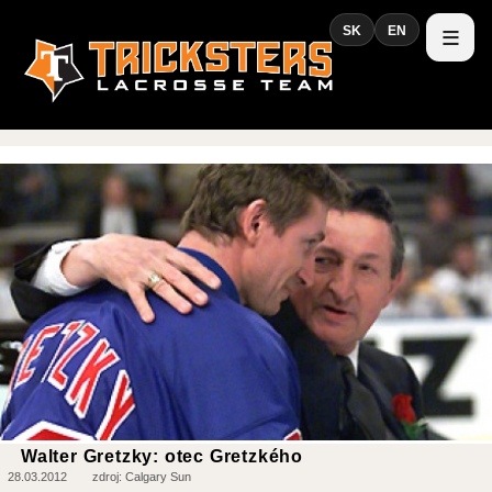
SK
EN
Walter Gretzky: otec Gretzkého
28.03.2012
zdroj: Calgary Sun