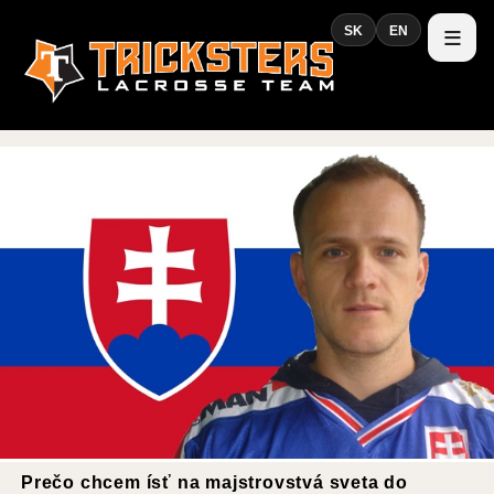
SK
EN
Prečo chcem ísť na majstrovstvá sveta do