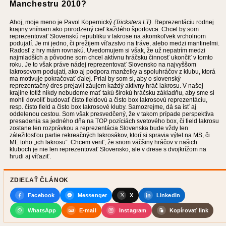
Manchestru 2010?
Ahoj, moje meno je Pavol Kopernický
(Tricksters LT)
. Reprezentáciu rodnej
krajiny vnímam ako prirodzený cieľ každého športovca. Chcel by som
reprezentovať Slovenskú republiku v lakrose na akomkoľvek vrcholnom
podujatí. Je mi jedno, či prežijem víťazstvo na tráve, alebo medzi mantinelmi.
Radosť z hry mám rovnakú. Uvedomujem si však, že už nepatrím medzi
najmladších a pôvodne som chcel aktívnu hráčsku činnosť ukončiť v tomto
roku. Je to však práve nádej reprezentovať Slovensko na najvyššom
lakrosovom podujatí, ako aj podpora manželky a spoluhráčov z klubu, ktorá
ma motivuje pokračovať ďalej. Prial by som si, aby o slovenský
reprezentačný dres prejavil záujem každý aktívny hráč lakrosu. V našej
krajine totiž nikdy nebudeme mať takú širokú hráčsku základňu, aby sme si
mohli dovoliť budovať čisto fieldovú a čisto box lakrosovú reprezentáciu,
resp. čisto field a čisto box lakrosové kluby. Samozrejme, dá sa ísť aj
oddelenou cestou. Som však presvedčený, že v takom prípade perspektíva
presadenia sa jedného dňa na TOP pozíciách svetového box, či field lakrosu
zostane len rozprávkou a reprezentácia Slovenska bude vždy len
záležitosťou partie rekreačných lakrosákov, ktorí si spravia výlet na MS, či
ME toho „ich lakrosu“. Chcem veriť, že snom väčšiny hráčov v našich
kluboch je nie len reprezentovať Slovensko, ale v drese s dvojkrížom na
hrudi aj víťaziť.
ZDIEĽAŤ ČLÁNOK
Facebook
Messenger
X
LinkedIn
WhatsApp
E-mail
Instagram
Kopírovať link