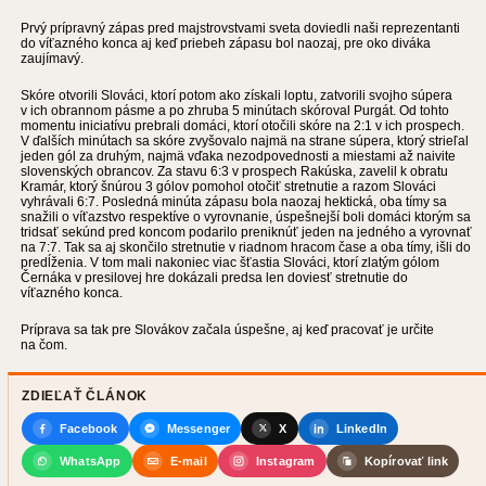
Prvý prípravný zápas pred majstrovstvami sveta doviedli naši reprezentanti
do víťazného konca aj keď priebeh zápasu bol naozaj, pre oko diváka
zaujímavý.
Skóre otvorili Slováci, ktorí potom ako získali loptu, zatvorili svojho súpera
v ich obrannom pásme a po zhruba 5 minútach skóroval Purgát. Od tohto
momentu iniciatívu prebrali domáci, ktorí otočili skóre na 2:1 v ich prospech.
V ďalších minútach sa skóre zvyšovalo najmä na strane súpera, ktorý strieľal
jeden gól za druhým, najmä vďaka nezodpovednosti a miestami až naivite
slovenských obrancov. Za stavu 6:3 v prospech Rakúska, zavelil k obratu
Kramár, ktorý šnúrou 3 gólov pomohol otočiť stretnutie a razom Slováci
vyhrávali 6:7. Posledná minúta zápasu bola naozaj hektická, oba tímy sa
snažili o víťazstvo respektíve o vyrovnanie, úspešnejší boli domáci ktorým sa
tridsať sekúnd pred koncom podarilo preniknúť jeden na jedného a vyrovnať
na 7:7. Tak sa aj skončilo stretnutie v riadnom hracom čase a oba tímy, išli do
predĺženia. V tom mali nakoniec viac šťastia Slováci, ktorí zlatým gólom
Černáka v presilovej hre dokázali predsa len doviesť stretnutie do
víťazného konca.
Príprava sa tak pre Slovákov začala úspešne, aj keď pracovať je určite
na čom.
ZDIEĽAŤ ČLÁNOK
Facebook
Messenger
X
LinkedIn
WhatsApp
E-mail
Instagram
Kopírovať link