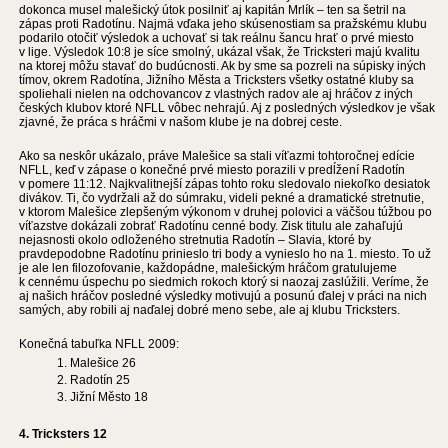
dokonca musel malešický útok posilniť aj kapitán Mrlík – ten sa šetril na
zápas proti Radotínu. Najmä vďaka jeho skúsenostiam sa pražskému klubu
podarilo otočiť výsledok a uchovať si tak reálnu šancu hrať o prvé miesto
v lige. Výsledok 10:8 je síce smolný, ukázal však, že Tricksteri majú kvalitu
na ktorej môžu stavať do budúcnosti. Ak by sme sa pozreli na súpisky iných
tímov, okrem Radotína, Jižního Města a Tricksters všetky ostatné kluby sa
spoliehali nielen na odchovancov z vlastných radov ale aj hráčov z iných
českých klubov ktoré NFLL vôbec nehrajú. Aj z posledných výsledkov je však
zjavné, že práca s hráčmi v našom klube je na dobrej ceste.
Ako sa neskôr ukázalo, práve Malešice sa stali víťazmi tohtoročnej edície
NFLL, keď v zápase o konečné prvé miesto porazili v predĺžení Radotín
v pomere 11:12. Najkvalitnejší zápas tohto roku sledovalo niekoľko desiatok
divákov. Ti, čo vydržali až do súmraku, videli pekné a dramatické stretnutie,
v ktorom Malešice zlepšeným výkonom v druhej polovici a väčšou túžbou po
víťazstve dokázali zobrať Radotínu cenné body. Zisk titulu ale zahaľujú
nejasnosti okolo odloženého stretnutia Radotín – Slavia, ktoré by
pravdepodobne Radotínu prinieslo tri body a vynieslo ho na 1. miesto. To už
je ale len filozofovanie, každopádne, malešickým hráčom gratulujeme
k cennému úspechu po siedmich rokoch ktorý si naozaj zaslúžili. Veríme, že
aj našich hráčov posledné výsledky motivujú a posunú ďalej v práci na nich
samých, aby robili aj naďalej dobré meno sebe, ale aj klubu Tricksters.
Konečná tabuľka NFLL 2009:
Malešice 26
Radotín 25
Jižní Město 18
4. Tricksters 12