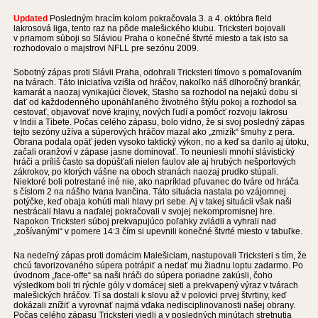
Updated
Posledným hracím kolom pokračovala 3. a 4. októbra field
lakrosová liga, tento raz na pôde malešického klubu. Tricksteri bojovali
v priamom súboji so Sláviou Praha o konečné štvrté miesto a tak isto sa
rozhodovalo o majstrovi NFLL pre sezónu 2009.
Sobotný zápas proti Slávii Praha, odohrali Tricksteri tímovo s pomaľovaním
na tvárach. Táto iniciatíva vzišla od hráčov, nakoľko náš dlhoročný brankár,
kamarát a naozaj vynikajúci človek, Stasho sa rozhodol na nejakú dobu si
dať od každodenného uponáhľaného životného štýlu pokoj a rozhodol sa
cestovať, objavovať nové krajiny, nových ľudí a pomôcť rozvoju lakrosu
v Indii a Tibete. Počas celého zápasu, bolo vidno, že si svoj posledný zápas
tejto sezóny užíva a súperových hráčov mazal ako „zmizík“ šmuhy z pera.
Obrana podala opäť jeden vysoko taktický výkon, no a keď sa darilo aj útoku,
začali oranžoví v zápase jasne dominovať. To neuniesli mnohí slávistický
hráči a príliš často sa dopúšťali nielen faulov ale aj hrubých nešportových
zákrokov, po ktorých vášne na oboch stranách naozaj prudko stúpali.
Niektoré boli potrestané iné nie, ako napríklad pľuvanec do tváre od hráča
s číslom 2 na nášho Ivana Ivančina. Táto situácia nastala po vzájomnej
potýčke, keď obaja kohúti mali hlavy pri sebe. Aj v takej situácii však naši
nestrácali hlavu a naďalej pokračovali v svojej nekompromisnej hre.
Napokon Tricksteri súboj prekvapujúco poľahky zvládli a vyhrali nad
„zošívanými“ v pomere 14:3 čím si upevnili konečné štvrté miesto v tabuľke.
Na nedeľný zápas proti domácim Malešiciam, nastupovali Tricksteri s tím, že
chcú favorizovaného súpera potrápiť a nedať mu žiadnu loptu zadarmo. Po
úvodnom „face-offe“ sa naši hráči do súpera poriadne zakúsli, čoho
výsledkom boli tri rýchle góly v domácej sieti a prekvapený výraz v tvárach
malešických hráčov. Tí sa dostali k slovu až v polovici prvej štvrtiny, keď
dokázali znížiť a vyrovnať najmä vďaka nedisciplinovanosti našej obrany.
Počas celého zápasu Tricksteri viedli a v posledných minútach stretnutia