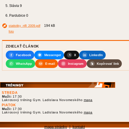
5. Slávia 9
6. Pardubice 0
194 kB
statistiky_nfll_2009.pdf
foto
ZDIEĽAŤ ČLÁNOK
Facebook
Messenger
X
LinkedIn
WhatsApp
E-mail
Instagram
Kopírovať link
STREDA
Muži:
17:30
Lakrosový tréning Gym. Ladislava Novomeského
mapa
PIATOK
Muži:
17:30
Lakrosový tréning Gym. Ladislava Novomeského
mapa
mapa stránky
|
kontakt