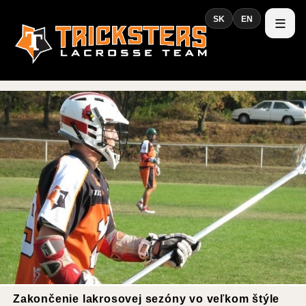
SK
EN
Zakončenie lakrosovej sezóny vo veľkom štýle