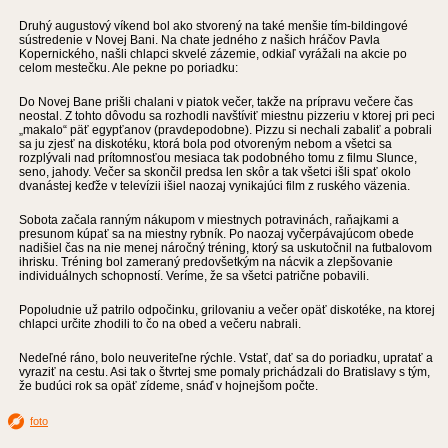
Druhý augustový víkend bol ako stvorený na také menšie tím-bildingové
sústredenie v Novej Bani. Na chate jedného z našich hráčov Pavla
Kopernického, našli chlapci skvelé zázemie, odkiaľ vyrážali na akcie po
celom mestečku. Ale pekne po poriadku:
Do Novej Bane prišli chalani v piatok večer, takže na prípravu večere čas
neostal. Z tohto dôvodu sa rozhodli navštíviť miestnu pizzeriu v ktorej pri peci
„makalo“ päť egypťanov (pravdepodobne). Pizzu si nechali zabaliť a pobrali
sa ju zjesť na diskotéku, ktorá bola pod otvoreným nebom a všetci sa
rozplývali nad prítomnosťou mesiaca tak podobného tomu z filmu Slunce,
seno, jahody. Večer sa skončil predsa len skôr a tak všetci išli spať okolo
dvanástej keďže v televízii išiel naozaj vynikajúci film z ruského väzenia.
Sobota začala ranným nákupom v miestnych potravinách, raňajkami a
presunom kúpať sa na miestny rybník. Po naozaj vyčerpávajúcom obede
nadišiel čas na nie menej náročný tréning, ktorý sa uskutočnil na futbalovom
ihrisku. Tréning bol zameraný predovšetkým na nácvik a zlepšovanie
individuálnych schopností. Veríme, že sa všetci patrične pobavili.
Popoludnie už patrilo odpočinku, grilovaniu a večer opäť diskotéke, na ktorej
chlapci určite zhodili to čo na obed a večeru nabrali.
Nedeľné ráno, bolo neuveriteľne rýchle. Vstať, dať sa do poriadku, upratať a
vyraziť na cestu. Asi tak o štvrtej sme pomaly prichádzali do Bratislavy s tým,
že budúci rok sa opäť zídeme, snáď v hojnejšom počte.
foto