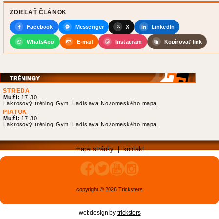
ZDIEĽAŤ ČLÁNOK
Facebook
Messenger
X
LinkedIn
WhatsApp
E-mail
Instagram
Kopírovať link
STREDA
Muži:
17:30
Lakrosový tréning Gym. Ladislava Novomeského
mapa
PIATOK
Muži:
17:30
Lakrosový tréning Gym. Ladislava Novomeského
mapa
mapa stránky
|
kontakt
copyright © 2026 Tricksters
webdesign by
tricksters