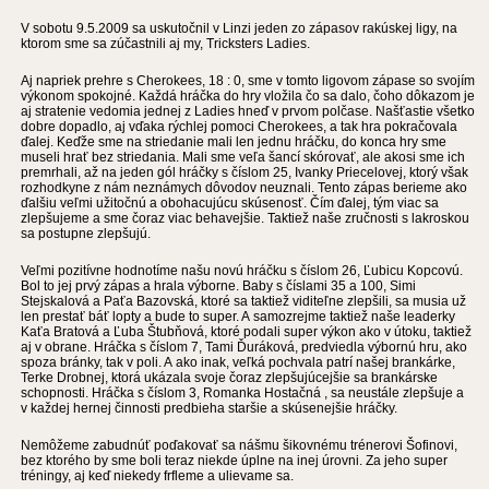
V sobotu 9.5.2009 sa uskutočnil v Linzi jeden zo zápasov rakúskej ligy, na
ktorom sme sa zúčastnili aj my, Tricksters Ladies.
Aj napriek prehre s Cherokees, 18 : 0, sme v tomto ligovom zápase so svojím
výkonom spokojné. Každá hráčka do hry vložila čo sa dalo, čoho dôkazom je
aj stratenie vedomia jednej z Ladies hneď v prvom polčase. Našťastie všetko
dobre dopadlo, aj vďaka rýchlej pomoci Cherokees, a tak hra pokračovala
ďalej. Keďže sme na striedanie mali len jednu hráčku, do konca hry sme
museli hrať bez striedania. Mali sme veľa šancí skórovať, ale akosi sme ich
premrhali, až na jeden gól hráčky s číslom 25, Ivanky Priecelovej, ktorý však
rozhodkyne z nám neznámych dôvodov neuznali. Tento zápas berieme ako
ďalšiu veľmi užitočnú a obohacujúcu skúsenosť. Čím ďalej, tým viac sa
zlepšujeme a sme čoraz viac behavejšie. Taktiež naše zručnosti s lakroskou
sa postupne zlepšujú.
Veľmi pozitívne hodnotíme našu novú hráčku s číslom 26, Ľubicu Kopcovú.
Bol to jej prvý zápas a hrala výborne. Baby s číslami 35 a 100, Simi
Stejskalová a Paťa Bazovská, ktoré sa taktiež viditeľne zlepšili, sa musia už
len prestať báť lopty a bude to super. A samozrejme taktiež naše leaderky
Kaťa Bratová a Ľuba Štubňová, ktoré podali super výkon ako v útoku, taktiež
aj v obrane. Hráčka s číslom 7, Tami Ďuráková, predviedla výbornú hru, ako
spoza bránky, tak v poli. A ako inak, veľká pochvala patrí našej brankárke,
Terke Drobnej, ktorá ukázala svoje čoraz zlepšujúcejšie sa brankárske
schopnosti. Hráčka s číslom 3, Romanka Hostačná , sa neustále zlepšuje a
v každej hernej činnosti predbieha staršie a skúsenejšie hráčky.
Nemôžeme zabudnúť poďakovať sa nášmu šikovnému trénerovi Šofinovi,
bez ktorého by sme boli teraz niekde úplne na inej úrovni. Za jeho super
tréningy, aj keď niekedy frfleme a ulievame sa.