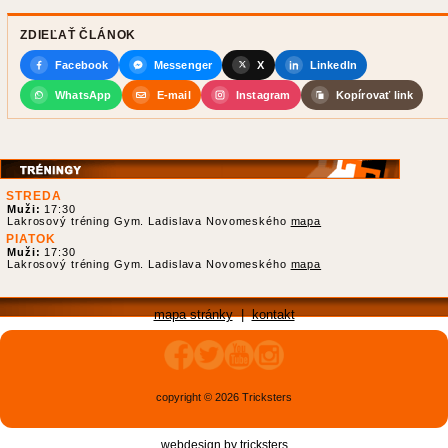
ZDIEĽAŤ ČLÁNOK
Facebook
Messenger
X
LinkedIn
WhatsApp
E-mail
Instagram
Kopírovať link
STREDA
Muži:
17:30
Lakrosový tréning Gym. Ladislava Novomeského
mapa
PIATOK
Muži:
17:30
Lakrosový tréning Gym. Ladislava Novomeského
mapa
mapa stránky
|
kontakt
copyright © 2026 Tricksters
webdesign by
tricksters