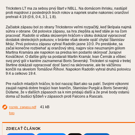
Tricksters LT ma za sebou prvý štart v NBLL. Na domácom ihrisku, nastúpil
proti majstrovi z posledných troch rokov a napriek snahe nakoniec oranžoví
prehrali 4:19 (0:6, 0:4, 3:1, 1:8).
Začiatok zápasu bol zo strany Tricksterov veľmi rozpačitý, keď škrípala najmä
súhra v obrane. Od polovice zápasu, sa hra zlepšila aj keď stále je na čom
pracovať. Radotín si vďaka skúseným hráčom v útoku dokázal vypracovať
dostatok streleckých pokusov, v bránke však skvele opäť chytal Stanislav
Mráz. Prvú polovicu zápasu vyhral Radotín jasne 10:0. Po prestávke, sa
začal konečne rozbiehať aj oranžový stroj, najprv síce neuznaným gólom
Martina Kramára ale napokon sa predsa len podarilo skórovať Jurajovi
Kováčikovi. O ďalšie góly sa postarali Martin Kramár, Ivan Černák a vôbec
svoj prvý gól v kariére zaznamenal Boris Severský. Tricksteri si najmä v tretej
štvrtine dokázali vypracovať dosť šancí na skórovanie, ale tie väčšinou
končili na skvelom Tomášovi Říhovi. Napokon Radotín vyhral druhú polovicu
9:4 a celkovo 19:4.
Pre našich mladých hráčov, to bol naozaj štart ako sa patrí. Svojimi výkonmi
zaujali najmä dobre hrajúci Ivan Ivančin, Stanislav Purgát a Boris Severský.
Dúfame, že v ďalších zápasoch sa k nim pridajú ďalší a že prvé body ostanú
doma už budúci týždeň v zápasoch proti Falcons a Rascals.
41 kB
rozpis_zapasu.pdf
foto
ZDIEĽAŤ ČLÁNOK