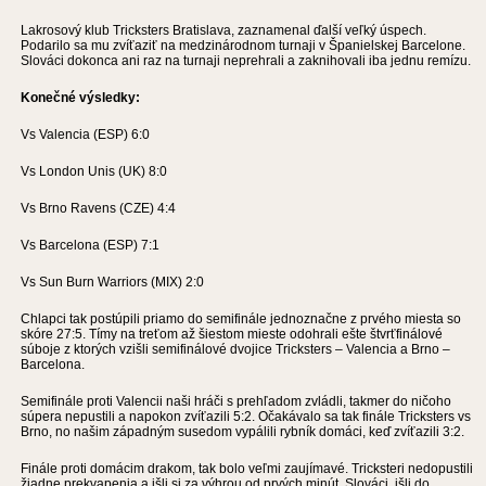
Lakrosový klub Tricksters Bratislava, zaznamenal ďalší veľký úspech.
Podarilo sa mu zvíťaziť na medzinárodnom turnaji v Španielskej Barcelone.
Slováci dokonca ani raz na turnaji neprehrali a zaknihovali iba jednu remízu.
Konečné výsledky:
Vs Valencia (ESP) 6:0
Vs London Unis (UK) 8:0
Vs Brno Ravens (CZE) 4:4
Vs Barcelona (ESP) 7:1
Vs Sun Burn Warriors (MIX) 2:0
Chlapci tak postúpili priamo do semifinále jednoznačne z prvého miesta so
skóre 27:5. Tímy na treťom až šiestom mieste odohrali ešte štvrťfinálové
súboje z ktorých vzišli semifinálové dvojice Tricksters – Valencia a Brno –
Barcelona.
Semifinále proti Valencii naši hráči s prehľadom zvládli, takmer do ničoho
súpera nepustili a napokon zvíťazili 5:2. Očakávalo sa tak finále Tricksters vs
Brno, no našim západným susedom vypálili rybník domáci, keď zvíťazili 3:2.
Finále proti domácim drakom, tak bolo veľmi zaujímavé. Tricksteri nedopustili
žiadne prekvapenia a išli si za výhrou od prvých minút. Slováci, išli do