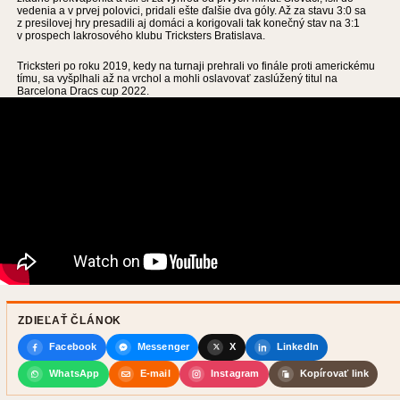
vedenia a v prvej polovici, pridali ešte ďalšie dva góly. Až za stavu 3:0 sa
z presilovej hry presadili aj domáci a korigovali tak konečný stav na 3:1
v prospech lakrosového klubu Tricksters Bratislava.
Tricksteri po roku 2019, kedy na turnaji prehrali vo finále proti americkému
tímu, sa vyšplhali až na vrchol a mohli oslavovať zaslúžený titul na
Barcelona Dracs cup 2022.
ZDIEĽAŤ ČLÁNOK
Facebook
Messenger
X
LinkedIn
WhatsApp
E-mail
Instagram
Kopírovať link