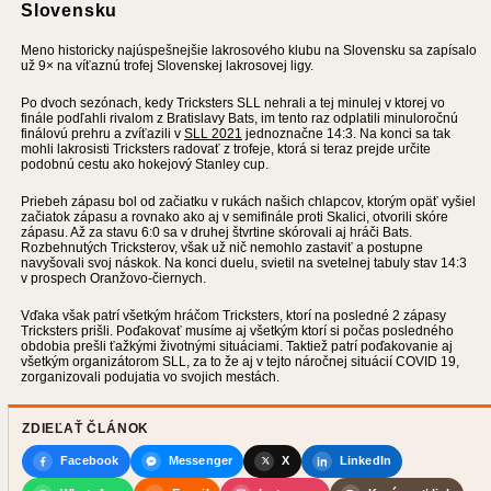
Slovensku
Meno historicky najúspešnejšie lakrosového klubu na Slovensku sa zapísalo
už 9× na víťaznú trofej Slovenskej lakrosovej ligy.
Po dvoch sezónach, kedy Tricksters SLL nehrali a tej minulej v ktorej vo
finále podľahli rivalom z Bratislavy Bats, im tento raz odplatili minuloročnú
finálovú prehru a zvíťazili v
SLL 2021
jednoznačne 14:3. Na konci sa tak
mohli lakrosisti Tricksters radovať z trofeje, ktorá si teraz prejde určite
podobnú cestu ako hokejový Stanley cup.
Priebeh zápasu bol od začiatku v rukách našich chlapcov, ktorým opäť vyšiel
začiatok zápasu a rovnako ako aj v semifinále proti Skalici, otvorili skóre
zápasu. Až za stavu 6:0 sa v druhej štvrtine skórovali aj hráči Bats.
Rozbehnutých Tricksterov, však už nič nemohlo zastaviť a postupne
navyšovali svoj náskok. Na konci duelu, svietil na svetelnej tabuly stav 14:3
v prospech Oranžovo-čiernych.
Vďaka však patrí všetkým hráčom Tricksters, ktorí na posledné 2 zápasy
Tricksters prišli. Poďakovať musíme aj všetkým ktorí si počas posledného
obdobia prešli ťažkými životnými situáciami. Taktiež patrí poďakovanie aj
všetkým organizátorom SLL, za to že aj v tejto náročnej situácií COVID 19,
zorganizovali podujatia vo svojich mestách.
ZDIEĽAŤ ČLÁNOK
Facebook
Messenger
X
LinkedIn