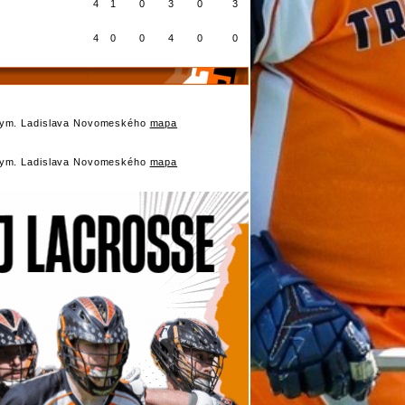
4
1
0
3
0
3
4
0
0
4
0
0
Gym. Ladislava Novomeského
mapa
Gym. Ladislava Novomeského
mapa