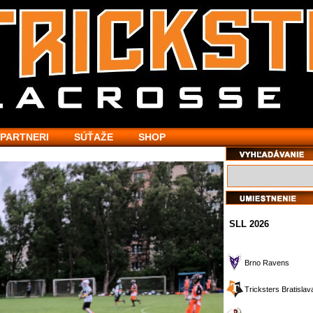
PARTNERI
SÚŤAŽE
SHOP
SLL 2026
Brno Ravens
Tricksters Bratislav