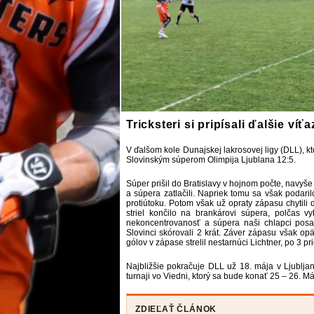
Tricksteri si pripísali ďalšie víť
V ďalšom kole Dunajskej lakrosovej ligy (DLL), kto
Slovinským súperom Olimpija Ljublana 12:5.
Súper prišil do Bratislavy v hojnom počte, navyš
a súpera zatlačili. Napriek tomu sa však podaril
protiútoku. Potom však už opraty zápasu chytili 
striel končilo na brankárovi súpera, polčas vyh
nekoncentrovanosť a súpera naši chlapci pos
Slovinci skórovali 2 krát. Záver zápasu však opä
gólov v zápase strelil nestarnúci Lichtner, po 3 p
Najbližšie pokračuje DLL už 18. mája v Ljublja
turnaji vo Viedni, ktorý sa bude konať 25 – 26. Má
ZDIEĽAŤ ČLÁNOK