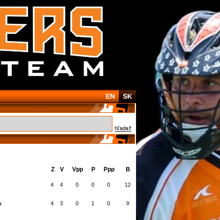
EN
SK
Z
V
Vpp
P
Ppp
B
4
4
0
0
0
12
a
4
3
0
1
0
9