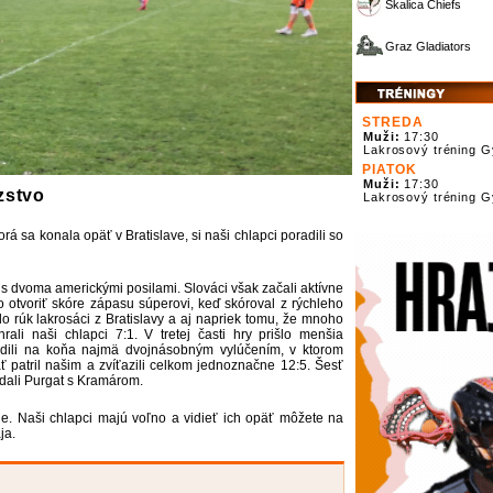
Skalica Chiefs
Graz Gladiators
STREDA
Muži:
17:30
Lakrosový tréning 
PIATOK
Muži:
17:30
azstvo
Lakrosový tréning 
rá sa konala opäť v Bratislave, si naši chlapci poradili so
e s dvoma americkými posilami. Slováci však začali aktívne
o otvoriť skóre zápasu súperovi, keď skóroval z rýchleho
do rúk lakrosáci z Bratislavy a aj napriek tomu, že mnoho
rali naši chlapci 7:1. V tretej časti hry prišlo menšia
adili na koňa najmä dvojnásobným vylúčením, v ktorom
ť patril našim a zvíťazili celkom jednoznačne 12:5. Šesť
ridali Purgat s Kramárom.
ne. Naši chlapci majú voľno a vidieť ich opäť môžete na
ja.