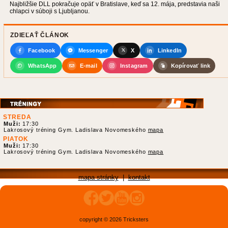
Najbližšie DLL pokračuje opäť v Bratislave, keď sa 12. mája, predstavia naši
chlapci v súboji s Ljubljanou.
ZDIEĽAŤ ČLÁNOK
Facebook
Messenger
X
LinkedIn
WhatsApp
E-mail
Instagram
Kopírovať link
STREDA
Muži:
17:30
Lakrosový tréning Gym. Ladislava Novomeského
mapa
PIATOK
Muži:
17:30
Lakrosový tréning Gym. Ladislava Novomeského
mapa
mapa stránky
|
kontakt
copyright © 2026 Tricksters