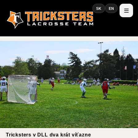
SK
EN
Tricksters v DLL dva krát víťazne