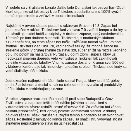
V nedeľu sa v Bratislave konalo ďalšie kolo Dunajskej lakrosovej ligy (DLL),
ktoré organizoval lakrosový klub Tricksters a podarilo sa mu 100% využiť
domáce prostredie a zvíťaziť v oboch stretnutiach.
Najskôr si v prvom zápase poradil s rakúskym Grazom 14:3. Zápas bol
jednoznačne v rukách Tricksterov, keď za stavu 7:0 zvoľnili tempo a do hry sa
dostávali aj ostatní hráči zo súpisky. V druhom zápase, ktorý nasledoval iba
10 minút po tom druhom si poradili Tricksteri aj s maďarským klubom
z Budapešti 9:3, no tento zápas bol trošku ťažší ako hovorí skóre. Po prvej
štvrtine Tricksters viedli iba 1:0, keď nedokázali využiť mnohé šance na
strelenie gólov. V druhej štvrtine za stavu 3:0, súper znížil na rozdiel jedného
gólu, no potom sa naštartoval Purgat a 6 gólmi zlomil súpera, ktorý už
nedokázal smerom dopredu veľa vymyslieť a Tricksteri tak zaknihovali
dôležité víťazstvo do tabuľky. V tomto zápase dosiahol Kramár svoj 500 gól
v klubovej kariére a je tak historicky najlepším strelcom Tricksters od kedy sa
vedú štatistiky nášho klubu.
Jednoznačne najlepším hráčom kolo sa stal Purgat, ktorý strelil 11 gólov,
pridal 3 asistencie a dostal sa tak na čelo kanonierov a ako aj produktivity
nášho klubu v prebiehajúcej sezóne.
V treťom zápase hracieho dňa nastúpili proti sebe Budapešť a Graz.
Z víťazstva sa napokon tešili hráči nášho južného suseda, keď si
v dramatickom závere ustrážili tesné víťazstvo 9:8. Zo začiatku bol zápas
celkom jednoznačný, keď v prvej polovici dominovali Maďari. V druhej
polovici zápasu, však Rakúšania, zvýšili tempo a podarilo sa im skorigovať
zápas. Posledné 2 minúty do konca zápasu sa snažili hru vyrovnať, no na
zvrátenie nepriaznivého stavu im už nezostal čas.