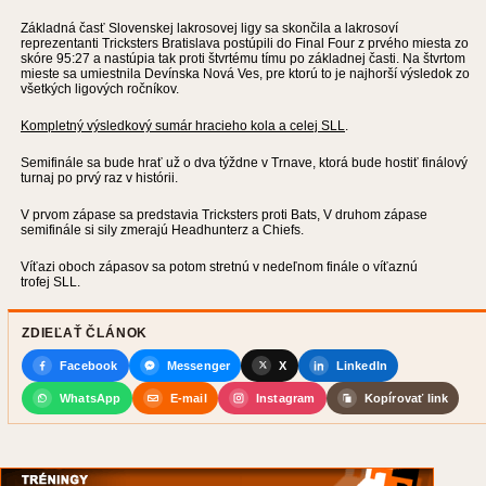
Základná časť Slovenskej lakrosovej ligy sa skončila a lakrosoví
reprezentanti Tricksters Bratislava postúpili do Final Four z prvého miesta zo
skóre 95:27 a nastúpia tak proti štvrtému tímu po základnej časti. Na štvrtom
mieste sa umiestnila Devínska Nová Ves, pre ktorú to je najhorší výsledok zo
všetkých ligových ročníkov.
Kompletný výsledkový sumár hracieho kola a celej SLL
.
Semifinále sa bude hrať už o dva týždne v Trnave, ktorá bude hostiť finálový
turnaj po prvý raz v histórii.
V prvom zápase sa predstavia Tricksters proti Bats, V druhom zápase
semifinále si sily zmerajú Headhunterz a Chiefs.
Víťazi oboch zápasov sa potom stretnú v nedeľnom finále o víťaznú
trofej SLL.
ZDIEĽAŤ ČLÁNOK
Facebook
Messenger
X
LinkedIn
WhatsApp
E-mail
Instagram
Kopírovať link