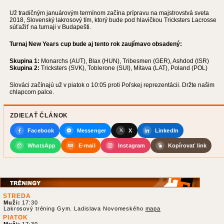
Už tradičným januárovým termínom začína prípravu na majstrovstvá sveta
2018, Slovenský lakrosový tím, ktorý bude pod hlavičkou Tricksters Lacrosse
súťažiť na turnaji v Budapešti.
Turnaj New Years cup bude aj tento rok zaujímavo obsadený:
Skupina 1:
Monarchs (AUT), Blax (HUN), Tribesmen (GER), Ashdod (ISR)
Skupina 2:
Tricksters (SVK), Toblerone (SUI), Mitava (LAT), Poland (POL)
Slováci začínajú už v piatok o 10:05 proti Poľskej reprezentácii. Držte našim
chlapcom palce.
ZDIEĽAŤ ČLÁNOK
Facebook
Messenger
X
LinkedIn
WhatsApp
E-mail
Instagram
Kopírovať link
STREDA
Muži:
17:30
Lakrosový tréning Gym. Ladislava Novomeského
mapa
PIATOK