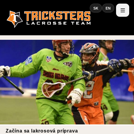
SK
EN
Začína sa lakrosová príprava