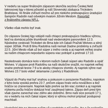
V nedeľu sa super finálovým zápasom skončila sezóna Českej field
lakrosovej ligy v ktorej pôsobil aj náš Slovenský zástupca Tricksters
Bratislava. Vo finále zvíťazil možno až pre niekoho prekvapujúco úradujúci
šampión Radotín nad odvekým rivalom Jižním Mestom.
Reportáž
z finálového zápasu NFLL
.
Všetko však mohlo byť inak.
Do zápasov českej ligy vstúpili naši chlapci prekvapujúco hladkou výhrou,
keď na domácej pôde triumfovali nad viedenskými panovníkmi 12:3.
Následne cestovali Tricksteri do Brna kde ich čakali Pražskí Wolves a silný
súper Jižňák. Proti B tímu Radotina naši nemali žiadne problémy a zvíťazili
22:5. Jižní Mesto však už bol súper z iného cesta a aj napriek veľkej snahe
sa našim chlapcom nepodarilo súpera viac potrápiť a prehrali 17:10.
Nasledovalo domáce kolo v ktorom našich čakali súperi ako Radotín a opäť
Wolves. V zápase proti Radotínu sa naši skutočne snažili, no napriek veľkej
snahe prehrali tesne 7:9 a to akoby chlapcov zlomilo. Aj napriek výhre nad
Wolves 15:7 bolo vidieť sklamanie z prehry z Radotínom.
Výjazd do Prahy mal byť snahou a pokusom o porazenie Radotínu, napokon
z toho bola vysoká prehra 23:7, pričom zápas hralo veľa nováčikov a tiež
hráčov so zraneniami. Napriek tejto prehre sa tím viac zomkol a aj napriek
nízkemu počtu hráčov dokázal hrať zaujímavý lakros. Zápas deň pred tým
však zjavne zanechal viac zlého ako dobrého. Brno naši síce porazili 17:1,
no v nedeľu na nich čakal súper, ktorý si výhrou mohol pripísať postupový
machball.