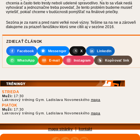
chcenia a často tieto tresty neboli udelené spravodlivo. Na to sa však nedá
vyhovárať a jednoznačne treba povedať, že tento problém budeme musieť
vyriešiť, pokiaľ chceme v budúcnosti pomýšľať na finálové priečky.
Sezóna je za nami a pred nami veľké nové výzvy. Tešíme sa na ne a zároveň
ďakujeme za priazeň fanúšikov ktorú sme cítili aj v sezóne 2016.
ZDIEĽAŤ ČLÁNOK
Facebook
Messenger
X
LinkedIn
WhatsApp
E-mail
Instagram
Kopírovať link
STREDA
Muži:
17:30
Lakrosový tréning Gym. Ladislava Novomeského
mapa
PIATOK
Muži:
17:30
Lakrosový tréning Gym. Ladislava Novomeského
mapa
mapa stránky
|
kontakt