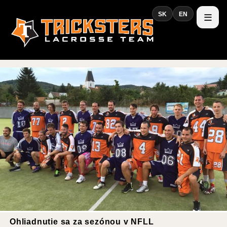
SK
EN
Ohliadnutie sa za sezónou v NFLL