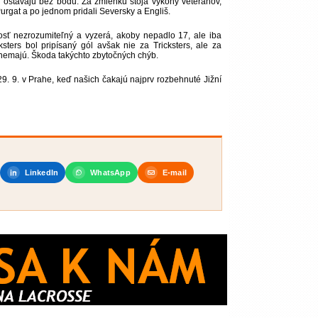
ej ostávajú bez bodu. Za zmienku stoja výkony veteránov,
urgat a po jednom pridali Seversky a Engliš.
osť nezrozumiteľný a vyzerá, akoby nepadlo 17, ale iba
sters bol pripísaný gól avšak nie za Tricksters, ale za
 nemajú. Škoda takýchto zbytočných chýb.
9. 9. v Prahe, keď našich čakajú najprv rozbehnuté Jižní
LinkedIn
WhatsApp
E-mail