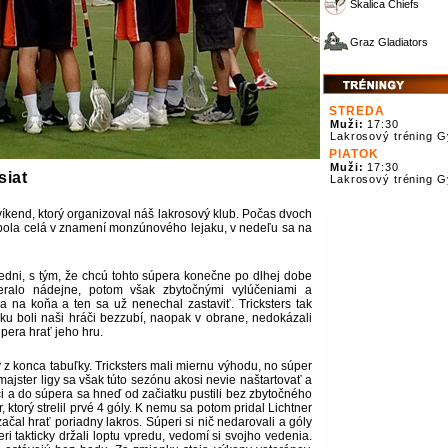
Skalica Chiefs
Graz Gladiators
STREDA
Muži:
17:30
Lakrosový tréning 
PIATOK
Muži:
17:30
siat
Lakrosový tréning 
víkend, ktorý organizoval náš lakrosový klub. Počas dvoch
 bola celá v znamení monzúnového lejaku, v nedeľu sa na
iedni, s tým, že chcú tohto súpera konečne po dlhej dobe
zeralo nádejne, potom však zbytočnými vylúčeniami a
ra na koňa a ten sa už nenechal zastaviť. Tricksters tak
oku boli naši hráči bezzubí, naopak v obrane, nedokázali
úpera hrať jeho hru.
 z konca tabuľky. Tricksters mali miernu výhodu, no súper
 majster ligy sa však túto sezónu akosi nevie naštartovať a
pci a do súpera sa hneď od začiatku pustili bez zbytočného
 ktorý strelil prvé 4 góly. K nemu sa potom pridal Lichtner
ačal hrať poriadny lakros. Súperi si nič nedarovali a góly
ri takticky držali loptu vpredu, vedomí si svojho vedenia.