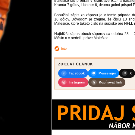
Malešice tak prehrali v Bratislave 9:17 a naďal
Kramár 7 gólov, Lichtner 6, dvoma gólmi prispel P
Bohužiaľ zápis zo zápasu je v tomto prípade d
16 gólov. Dôvodom je zrejme, že číslu 13 Trick
Malešice, ktoré takéto číslo na súpiske pre NFLL
Najbližší zápas oboch súperov sa odohrá 28. – 2
Město a v nedeľu práve Malešice.
foto
ZDIEĽAŤ ČLÁNOK
Facebook
Messenger
X
Instagram
Kopírovať link