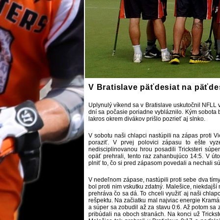
V Bratislave päťdesiat na päťde
Uplynulý víkend sa v Bratislave uskutočnil NFLL 
dní sa počasie poriadne vybláznilo. Kým sobota
lakros okrem divákov prišlo pozrieť aj slnko.
V sobotu naši chlapci nastúpili na zápas proti V
poraziť. V prvej polovici zápasu to ešte vy
nedisciplinovanou hrou posadili Tricksteri súpe
opäť prehrali, tento raz zahanbujúco 14:5. V út
plniť to, čo si pred zápasom povedali a nechali s
V nedeľnom zápase, nastúpili proti sebe dva tímy
bol proti nim vskutku zdatný. Malešice, niekdajší
prehráva čo sa dá. To chceli využiť aj naši chla
rešpektu. Na začiatku mal najviac energie Kramár,
a súper sa zobudil až za stavu 0:6. Až potom sa z
pribúdali na oboch stranách. Na konci už Trickste