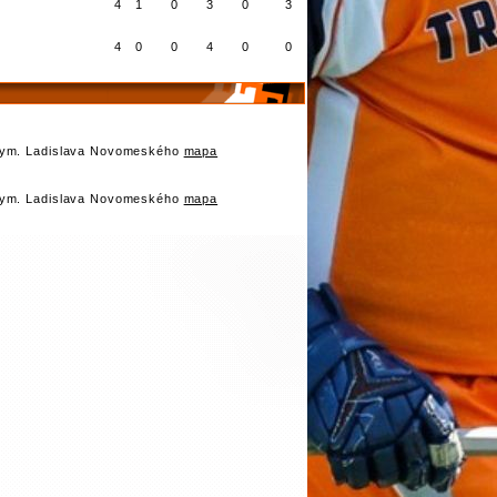
4
1
0
3
0
3
4
0
0
4
0
0
Gym. Ladislava Novomeského
mapa
Gym. Ladislava Novomeského
mapa