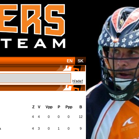
EN
SK
Z
V
Vpp
P
Ppp
B
4
4
0
0
0
12
a
4
3
0
1
0
9