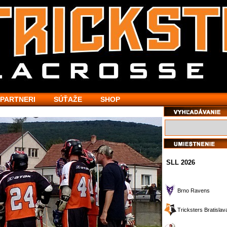
PARTNERI
SÚŤAŽE
SHOP
SLL 2026
Brno Ravens
Tricksters Bratislav