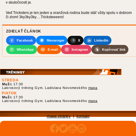
v skutočnosti je.
Veď Tricksters je len jeden a oranžová rodina bude stáť vždy spolu v dobrom
či zlom! 3ky3ky3ky....­.Tricksteeeer­s!
ZDIEĽAŤ ČLÁNOK
Facebook
Messenger
X
LinkedIn
WhatsApp
E-mail
Instagram
Kopírovať link
STREDA
Muži:
17:30
Lakrosový tréning Gym. Ladislava Novomeského
mapa
PIATOK
Muži:
17:30
Lakrosový tréning Gym. Ladislava Novomeského
mapa
mapa stránky
|
kontakt