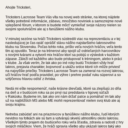
Ahojte Tricksteri,
Tricksters Lacrosse Team Vás víta na novej web stránke, na ktorej nájdete
všetky potrebné informácie, zábavu, množstvo noviniek a samozrejme nové
vylepšené fórum, v ktorom si budete môcť vymieňať svoje názory nielen so
svojimi spoluhráčmi ale aj s fanúšikmi nášho klubu.
V minulej sezóne sa hráči Tricksters sústredili viac na reprezentáciu a v tej
nasledujúcej je čas opäť oprášiť slávu nášho najstaršieho lakrosového
klubu na Slovensku. Počas tohto roka, prišlo veľa nových hráčov, veľa tento
tím aj opustilo. Teraz je na trénerovi aby spojil už ostrieľaných harcovníkov
s novými tvárami a vytvoril mix hráčov ktorí sa pobijú o výsledok v každom
zápase. Záleží od každého ako bude pristupovať k tréningom, alebo k práci
v klube. Ja však verím, že tak ako po iné roky budú Tricksteri vždy hrať
lakros, prejavia charakter, bojovnosť a ukážu srdce ktoré ich môže priviesť
na najvyššie priečky. Tricksters Lacrosse Team sa zameral na rozvoj lakrosu,
učí hráčov hrať podľa pravidiel, po výhre i prehre podať ruku súperovi a so
vztýčenou hlavou odísť z ihriska.
Nedá mi ešte nespomenúť, naše krásne dievčatá, ktoré sa zlepšujú zo dňa
na deň a v budúcom roku sa po prvý raz predstavia v ligovej súťaži
v Rakúsku. Budeme im, tak ako oni nám držať palce a pomáhať im tak aby
už na najbližších MS alebo ME mohli reprezentovať nielen svoj klub ale aj
svoju krajinu.
Netreba zabúdať ani na priaznivcov a fanúšikov nášho klubu, ľudí ktorých
nevidno na fotkách ale sú tam a vytvárajú skvelú atmosféru okolo lakrosu.
Všetkým týmto prajem do budúceho roku veľa šťastia, zdravia a radosti z hry
svojich miláčikov. Viem, že hráči spravia všetko aby ukázali lakros taký ako