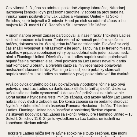
Cez víkend 2.-3. júna sa odohrali posledné zápasy tohoročnej Národnej
lakrosovej ženskej ligy v pražskom Radotíne. V sobotu sa proti sebe na
ihrisku najprv postavili tímy Lax Ladies a Flamingo United – TJ Sokol I.
Smíchov, ktoré bojovali o 3. miesto. Hneď po nich sa odohral zápas o titul
majstra NLŽL medzi LCC Radotín a SK Lacrosse Jižní Město.
V spomínanom prvom zápase participovali aj naše hráčky Tricksters Ladies
s ich tohoročnom mix tímom. Tento víkend už nemali problém s počtom
hráčov, dokonca sa im ušla aj jedna hráčka na striedanie. Dievčatá sa celý
čas snažili vybojovať si víťazstvom ešte jednu šancu na zisk tretieho miesta,
nakoľko v prípade sobotňajšej výhry by sa odohral ešte jeden zápas medzi
nimi a Flamingo United. Dievčatá z Lax Ladies napriek snahe potrebovali
nejaký čas na rozohranie sa. Prvú polovicu sa Lax Ladies neveľmi darilo
mať kompaktnú obranu a priveľmi často sa im v jedenástke objavovali
nestrážené skúsené hráčky Flamingo United, ktoré poľahky skórovali
napriek snahám. Lax Ladies sa podarilo v prvej polke skórovať iba dvakrát.
Prvá polovica druhého polčasu pokračovala v podobnej tónine ako prvá
polovica, hoci Lax Ladies sa darilo čoraz dlhšie brániť aj útočiť. Útoku sa
avšak stále nedarilo vypracovať si dostatočné príležitosti na skórovanie.
Obrat nastal v štyridsiatej tretej minúte zápasu, keď akoby hráčky Lax Ladies
nabrali nový dych a zobudili sa. Do konca zápasu sa im podarilo skórovať
štyrikrát, z čoho trikrát bola úspešná Romana Hostačná – hráčka Tricksters
Ladies. Flamingo United bolo úspešné v poslednej štvrtine zápasu
v získavaní bodov iba raz. Zápas sa skončil výhrou pre Flamingo United – TJ
Sokol I. Smíchov 11:6. S týmto výsledkom sa Lax Ladies umiestnili na
konečnom štvrtom mieste.
Tricksters Ladies môžu byť relatívne spokojné s touto sezónou, kde mohli