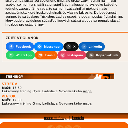
síce byť iba súčasťou spojeného tímu, ale určite vždy nechali na ihrisku
všetko, čo mohli a snažili sa prispieť k čo najlepšiemu výsledku každého
jedného zápasu. Sme rady, že sa mohli zúčastniť aj niektoré naše
začiatočníčky, ktoré trošku ochutnali, čo vlastne lakros je. Do budúcnosti
veríme, že sa čoskoro Tricksters Ladies úspešne podarí postaviť vlastný tím,
ktorý bude pravidelnou súčasťou ligových súťaží a bude sa pomaly stávať
hrozbou pre ostatné tímy.
ZDIEĽAŤ ČLÁNOK
Facebook
Messenger
X
LinkedIn
WhatsApp
E-mail
Instagram
Kopírovať link
STREDA
Muži:
17:30
Lakrosový tréning Gym. Ladislava Novomeského
mapa
PIATOK
Muži:
17:30
Lakrosový tréning Gym. Ladislava Novomeského
mapa
mapa stránky
|
kontakt