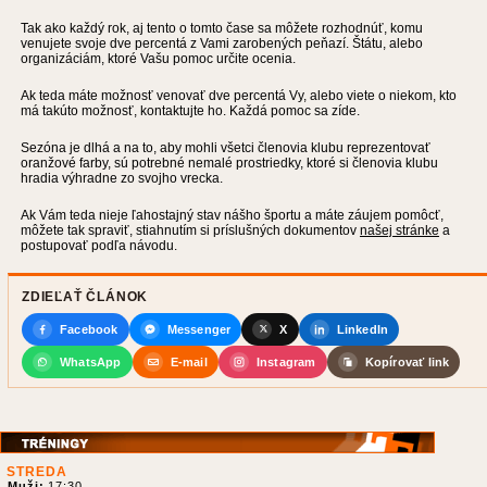
Tak ako každý rok, aj tento o tomto čase sa môžete rozhodnúť, komu
venujete svoje dve percentá z Vami zarobených peňazí. Štátu, alebo
organizáciám, ktoré Vašu pomoc určite ocenia.
Ak teda máte možnosť venovať dve percentá Vy, alebo viete o niekom, kto
má takúto možnosť, kontaktujte ho. Každá pomoc sa zíde.
Sezóna je dlhá a na to, aby mohli všetci členovia klubu reprezentovať
oranžové farby, sú potrebné nemalé prostriedky, ktoré si členovia klubu
hradia výhradne zo svojho vrecka.
Ak Vám teda nieje ľahostajný stav nášho športu a máte záujem pomôcť,
môžete tak spraviť, stiahnutím si príslušných dokumentov
našej stránke
a
postupovať podľa návodu.
ZDIEĽAŤ ČLÁNOK
Facebook
Messenger
X
LinkedIn
WhatsApp
E-mail
Instagram
Kopírovať link
STREDA
Muži:
17:30