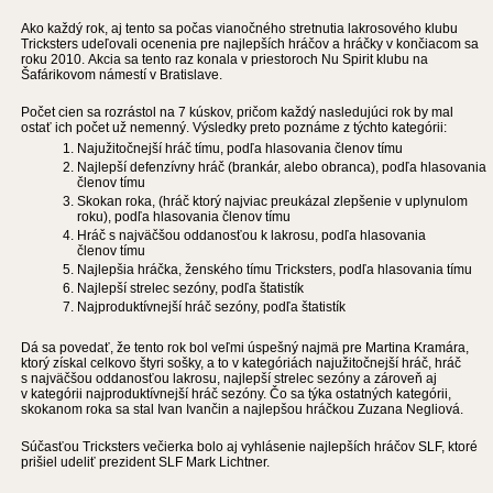
Ako každý rok, aj tento sa počas vianočného stretnutia lakrosového klubu
Tricksters udeľovali ocenenia pre najlepších hráčov a hráčky v končiacom sa
roku 2010. Akcia sa tento raz konala v priestoroch Nu Spirit klubu na
Šafárikovom námestí v Bratislave.
Počet cien sa rozrástol na 7 kúskov, pričom každý nasledujúci rok by mal
ostať ich počet už nemenný. Výsledky preto poznáme z týchto kategórii:
Najužitočnejší hráč tímu, podľa hlasovania členov tímu
Najlepší defenzívny hráč (brankár, alebo obranca), podľa hlasovania
členov tímu
Skokan roka, (hráč ktorý najviac preukázal zlepšenie v uplynulom
roku), podľa hlasovania členov tímu
Hráč s najväčšou oddanosťou k lakrosu, podľa hlasovania
členov tímu
Najlepšia hráčka, ženského tímu Tricksters, podľa hlasovania tímu
Najlepší strelec sezóny, podľa štatistík
Najproduktívnejší hráč sezóny, podľa štatistík
Dá sa povedať, že tento rok bol veľmi úspešný najmä pre Martina Kramára,
ktorý získal celkovo štyri sošky, a to v kategóriách najužitočnejší hráč, hráč
s najväčšou oddanosťou lakrosu, najlepší strelec sezóny a zároveň aj
v kategórii najproduktívnejší hráč sezóny. Čo sa týka ostatných kategórii,
skokanom roka sa stal Ivan Ivančin a najlepšou hráčkou Zuzana Negliová.
Súčasťou Tricksters večierka bolo aj vyhlásenie najlepších hráčov SLF, ktoré
prišiel udeliť prezident SLF Mark Lichtner.