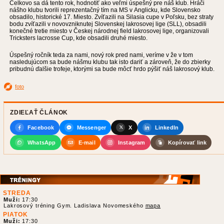
Celkovo sa dá tento rok, hodnotiť ako veľmi úspešný pre náš klub. Hráči
nášho klubu tvorili reprezentačný tím na MS v Anglicku, kde Slovensko
obsadilo, historické 17. Miesto. Zvíťazili na Silasia cupe v Poľsku, bez straty
bodu zvíťazili v novovzniknutej Slovenskej lakrosovej lige (SLL), obsadili
konečné tretie miesto v Českej národnej field lakrosovej lige, organizovali
Tricksters lacrosse Cup, kde obsadili druhé miesto.
Úspešný ročník teda za nami, nový rok pred nami, veríme v že v tom
nasledujúcom sa bude nášmu klubu tak isto dariť a zároveň, že do zbierky
pribudnú ďalšie trofeje, ktorými sa bude môcť hrdo pýšiť náš lakrosový klub.
foto
ZDIEĽAŤ ČLÁNOK
Facebook
Messenger
X
LinkedIn
WhatsApp
E-mail
Instagram
Kopírovať link
STREDA
Muži:
17:30
Lakrosový tréning Gym. Ladislava Novomeského
mapa
PIATOK
Muži:
17:30