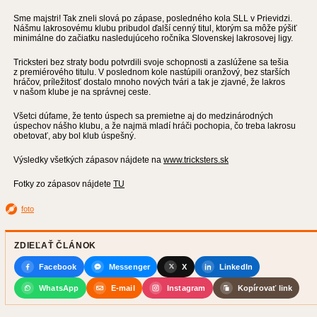
Sme majstri! Tak zneli slová po zápase, posledného kola SLL v Prievidzi.
Nášmu lakrosovému klubu pribudol ďalší cenný titul, ktorým sa môže pýšiť
minimálne do začiatku nasledujúceho ročníka Slovenskej lakrosovej ligy.
Tricksteri bez straty bodu potvrdili svoje schopnosti a zaslúžene sa tešia
z premiérového titulu. V poslednom kole nastúpili oranžový, bez starších
hráčov, príležitosť dostalo mnoho nových tvári a tak je zjavné, že lakros
v našom klube je na správnej ceste.
Všetci dúfame, že tento úspech sa premietne aj do medzinárodných
úspechov nášho klubu, a že najmä mladí hráči pochopia, čo treba lakrosu
obetovať, aby bol klub úspešný.
Výsledky všetkých zápasov nájdete na
www.tricksters.sk
Fotky zo zápasov nájdete
TU
foto
ZDIEĽAŤ ČLÁNOK
Facebook
Messenger
X
LinkedIn
WhatsApp
E-mail
Instagram
Kopírovať link