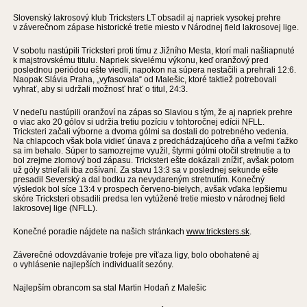
Slovenský lakrosový klub Tricksters LT obsadil aj napriek vysokej prehre
v záverečnom zápase historické tretie miesto v Národnej field lakrosovej lige.
V sobotu nastúpili Tricksteri proti tímu z Jižního Mesta, ktorí mali našliapnuté
k majstrovskému titulu. Napriek skvelému výkonu, keď oranžový pred
poslednou periódou ešte viedli, napokon na súpera nestačili a prehrali 12:6.
Naopak Slávia Praha, „vyfasovala“ od Malešic, ktoré taktiež potrebovali
vyhrať, aby si udržali možnosť hrať o titul, 24:3.
V nedeľu nastúpili oranžoví na zápas so Slaviou s tým, že aj napriek prehre
o viac ako 20 gólov si udržia tretiu pozíciu v tohtoročnej edícii NFLL.
Tricksteri začali výborne a dvoma gólmi sa dostali do potrebného vedenia.
Na chlapcoch však bola vidieť únava z predchádzajúceho dňa a veľmi ťažko
sa im behalo. Súper to samozrejme využil, štyrmi gólmi otočil stretnutie a to
bol zrejme zlomový bod zápasu. Tricksteri ešte dokázali znížiť, avšak potom
už góly strieľali iba zošívaní. Za stavu 13:3 sa v poslednej sekunde ešte
presadil Severský a dal bodku za nevydareným stretnutím. Konečný
výsledok bol síce 13:4 v prospech červeno-bielych, avšak vďaka lepšiemu
skóre Tricksteri obsadili predsa len vytúžené tretie miesto v národnej field
lakrosovej lige (NFLL).
Konečné poradie nájdete na našich stránkach
www.tricksters.sk
.
Záverečné odovzdávanie trofeje pre víťaza ligy, bolo obohatené aj
o vyhlásenie najlepších individualít sezóny.
Najlepším obrancom sa stal Martin Hodaň z Malešic