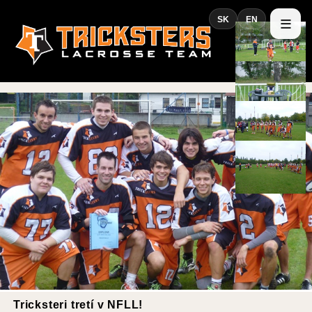
SK
EN
Tricksteri tretí v NFLL!