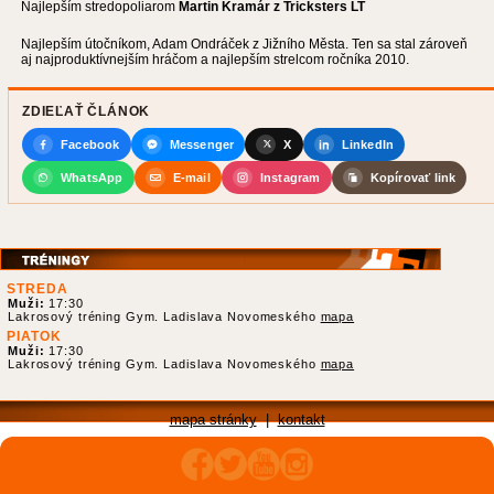
Najlepším stredopoliarom
Martin Kramár z Tricksters LT
Najlepším útočníkom, Adam Ondráček z Jižního Města. Ten sa stal zároveň
aj najproduktívnejším hráčom a najlepším strelcom ročníka 2010.
ZDIEĽAŤ ČLÁNOK
Facebook
Messenger
X
LinkedIn
WhatsApp
E-mail
Instagram
Kopírovať link
STREDA
Muži:
17:30
Lakrosový tréning Gym. Ladislava Novomeského
mapa
PIATOK
Muži:
17:30
Lakrosový tréning Gym. Ladislava Novomeského
mapa
mapa stránky
|
kontakt